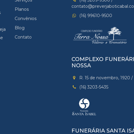
Serviços
(16) 3209-9500 /
contato@preverjaboticabal.c
Planos
s
(16) 99610-9500
Convênios
Blog
eja
Contato
se
COMPLEXO FUNERÁRI
NOSSA
R. 15 de novembro, 1920 / 
(16) 3203-5435
FUNERÁRIA SANTA IS