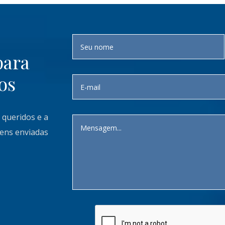
para
os
 queridos e a
gens enviadas