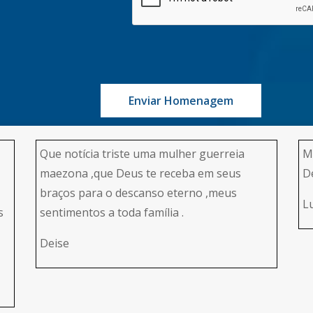
Enviar Homenagem
Que notícia triste uma mulher guerreia
M
maezona ,que Deus te receba em seus
D
braços para o descanso eterno ,meus
L
s
sentimentos a toda família .
Deise