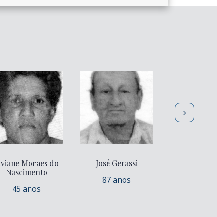
iviane Moraes do
José Gerassi
Oneide Mo
Nascimento
87 anos
91 ano
45 anos