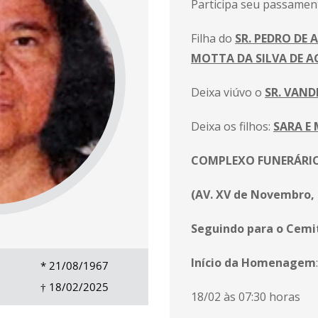
Participa seu passament
Filha do
SR. PEDRO DE A
MOTTA DA SILVA DE A
Deixa viúvo o
SR. VAND
Deixa os filhos:
SARA E 
COMPLEXO FUNERÁRIO
(AV. XV de Novembro, 
Seguindo para o Cemit
Início da Homenagem
:
*
21/08/1967
†
18/02/2025
18/02 às 07
:30 horas