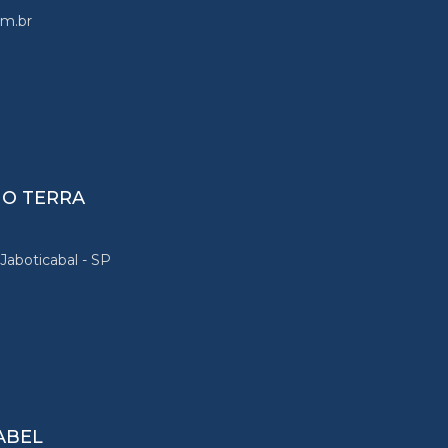
om.br
O TERRA
Jaboticabal - SP
ABEL