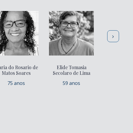
ria do Rosario de
Elide Tomasia
Joel Theod
Matos Soares
Secolaro de Lima
Faria
75 anos
59 anos
83 ano