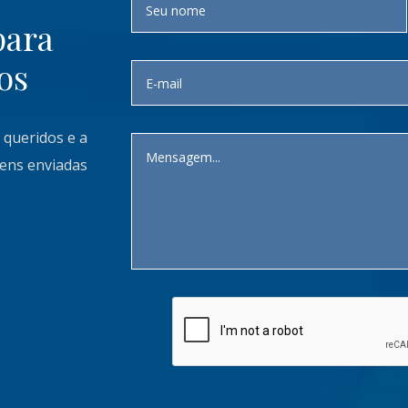
para
os
 queridos e a
gens enviadas