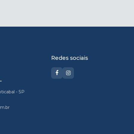
Redes sociais
L
oticabal - SP
om.br