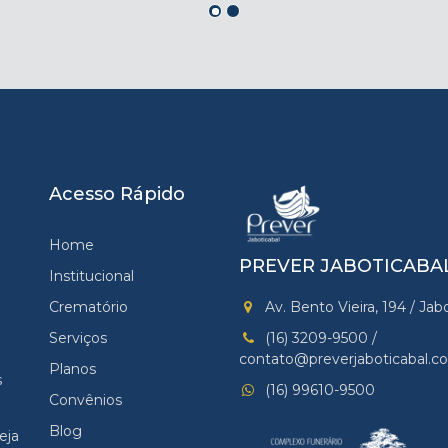
Acesso Rápido
Home
PREVER JABOTICABA
Institucional
Crematório
Av. Bento Vieira, 194 / Jab
Serviços
(16) 3209-9500 /
contato@preverjaboticabal.c
Planos
s
(16) 99610-9500
Convênios
Blog
eja