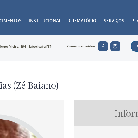
ECIMENTOS
INSTITUCIONAL
CREMATÓRIO
SERVIÇOS
PL
Prever nas mídias
Bento Vieira, 194 - Jaboticabal/SP
ias (Zé Baiano)
Infor