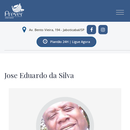
Av. Bento Vieira, 194 - Jaboticabal/SP
Plantão 24H | Ligue Agora
Jose Eduardo da Silva