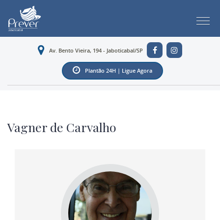
Av. Bento Vieira, 194 - Jaboticabal/SP
Plantão 24H | Ligue Agora
Vagner de Carvalho