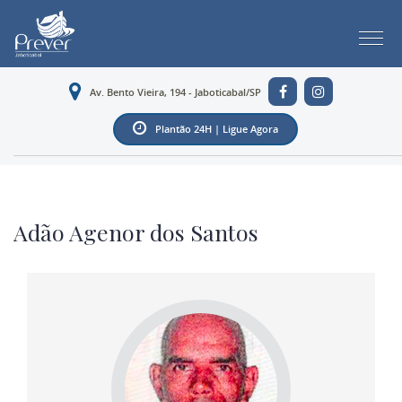
Av. Bento Vieira, 194 - Jaboticabal/SP
Plantão 24H | Ligue Agora
Adão Agenor dos Santos