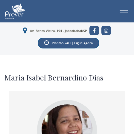
Av. Bento Vieira, 194 - Jaboticabal/SP
Plantão 24H | Ligue Agora
Maria Isabel Bernardino Dias