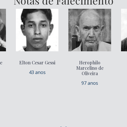
Notas de Falecimento
de
Elton Cesar Gessi
Herophilo
Marcelino de
43 anos
Oliveira
97 anos