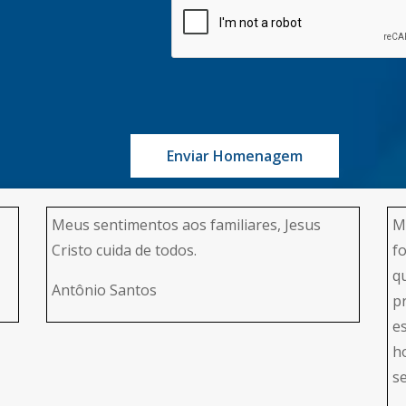
Enviar Homenagem
Meus sentimentos aos familiares, Jesus
M
Cristo cuida de todos.
f
q
Antônio Santos
p
e
h
s