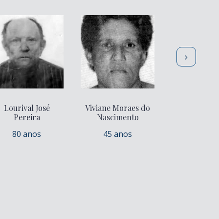
Lourival José
Viviane Moraes do
José Gera
Pereira
Nascimento
87 ano
80 anos
45 anos