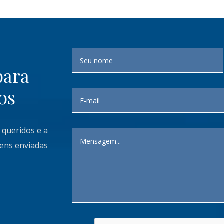
para
os
 queridos e a
gens enviadas