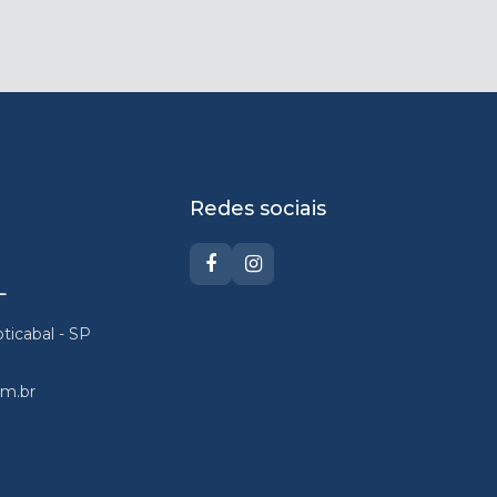
Redes sociais
L
oticabal - SP
om.br