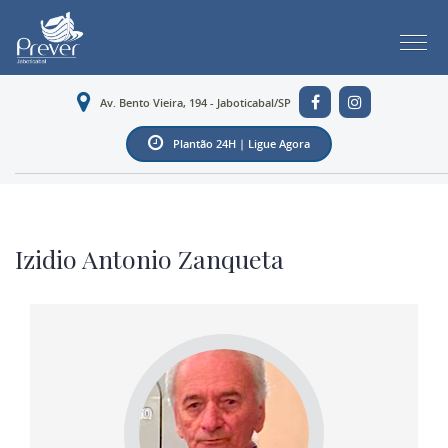
Av. Bento Vieira, 194 - Jaboticabal/SP
Plantão 24H | Ligue Agora
Izidio Antonio Zanqueta