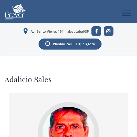
Av. Bento Vieira, 194 - Jaboticabal/SP
Plantão 24H | Ligue Agora
Adalicio Sales