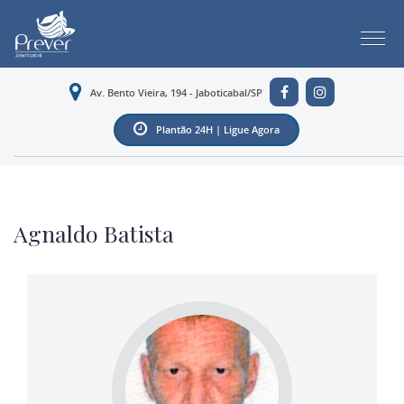
Av. Bento Vieira, 194 - Jaboticabal/SP
Plantão 24H | Ligue Agora
Agnaldo Batista