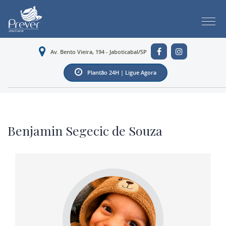
Av. Bento Vieira, 194 - Jaboticabal/SP
Plantão 24H | Ligue Agora
Benjamin Segecic de Souza